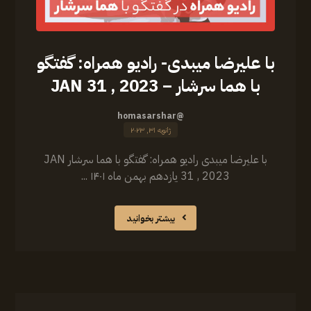
‏‎با علیرضا میبدی- رادیو همراه: گفتگو
با هما سرشار – JAN 31 , 2023
@homasarshar
ژانویه ۳۱, ۲۰۲۳
‏‎با علیرضا میبدی رادیو همراه: گفتگو با هما سرشار JAN
31 , 2023 یازدهم بهمن ماه ۱۴۰۱ ...
بیشتر بخوانید