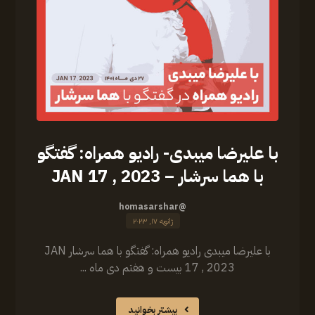
‏‎با علیرضا میبدی- رادیو همراه: گفتگو
با هما سرشار – JAN 17 , 2023
@homasarshar
ژانویه ۱۷, ۲۰۲۳
‏‎با علیرضا میبدی رادیو همراه: گفتگو با هما سرشار JAN
17 , 2023 بیست و هفتم دی ماه ...
بیشتر بخوانید