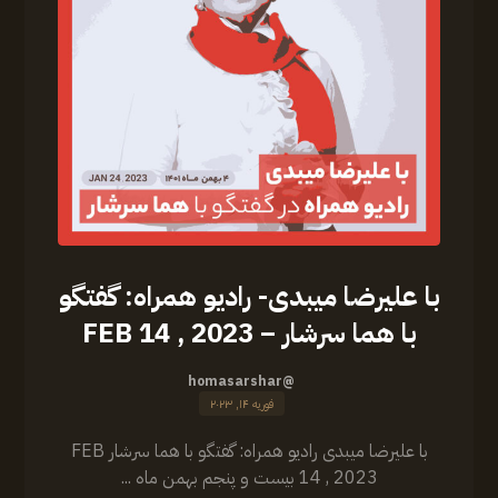
‏‎با علیرضا میبدی- رادیو همراه: گفتگو
با هما سرشار – FEB 14 , 2023
@homasarshar
فوریه ۱۴, ۲۰۲۳
‏‎با علیرضا میبدی رادیو همراه: گفتگو با هما سرشار FEB
14 , 2023 بیست و پنجم بهمن ماه ...