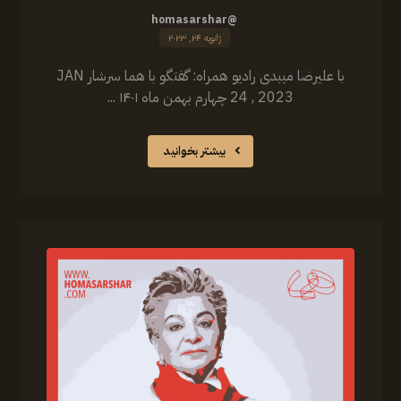
@homasarshar
ژانویه ۲۴, ۲۰۲۳
‏‎با علیرضا میبدی رادیو همراه: گفتگو با هما سرشار JAN
24 , 2023 چهارم بهمن ماه ۱۴۰۱ ...
بیشتر بخوانید