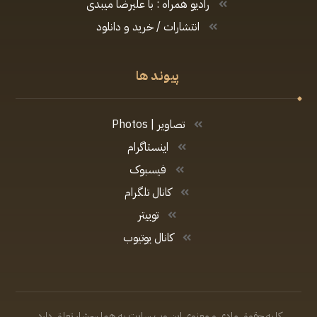
رادیو همراه : با علیرضا میبدی
انتشارات / خرید و دانلود
پیوند ها
تصاویر | Photos
اینستاگرام
فیسبوک
کانال تلگرام
توییتر
کانال یوتیوب
کلیه حقوق مادی و معنوی این وب سایت به هما سرشار تعلق دارد.