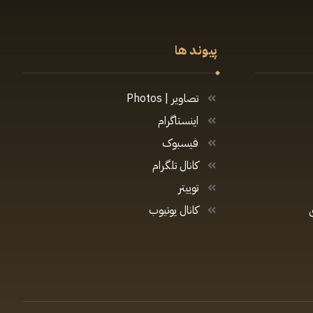
پیوند ها
تصاویر | Photos
اینستاگرام
فیسبوک
کانال تلگرام
توییتر
کانال یوتیوب