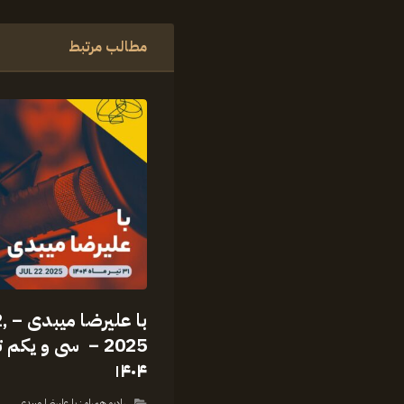
مطالب مرتبط
با 
2025 – سی و یکم ت
۱۴۰۴
رادیو همراه : با علیرضا میبدی