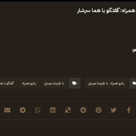
۱
رادیو همراه : با علیرضا میبدی
با علیرضا میبدی
رادیو همراه
گفتگو با ه