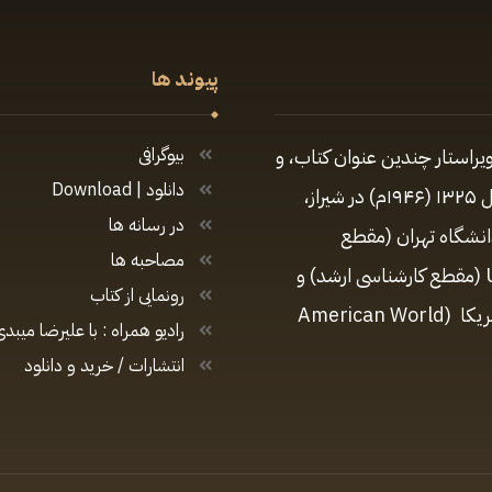
پیوند ها
یراستار چندین عنوان کتاب، و
بیوگرافی
دانلود | Download
تهیه‌کننده و مجری برنامه‌های متعدد رادیویی و تلویزیونی زادهٔ سال ۱۳۲۵ (۱۹۴۶م) در شیراز،
در رسانه ها
دانشگاه تهران (مقطع
مصاحبه ها
کارشناسی)، مدیریت ارتباطات در دانشگاه کالیفرنیای جنوبی USC (مقطع کارشناسی ارشد) و
رونمایی از کتاب
دارای دکترای افتخاری در رشتهٔ روزنامه‌نگاری از دانشگاه جهانی آمریکا (American World
رادیو همراه : با علیرضا میبدی
انتشارات / خرید و دانلود