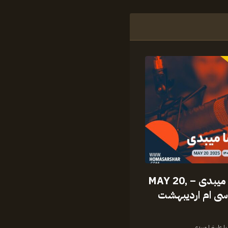
با علیرضا میبدی – MAY 20,
 – سی ام اردیبهشت
 با علیرضا میبدی