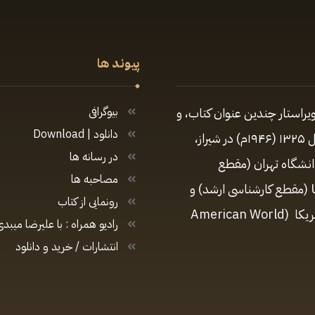
پیوند ها
یراستار چندین عنوان کتاب، و
بیوگرافی
دانلود | Download
تهیه‌کننده و مجری برنامه‌های متعدد رادیویی و تلویزیونی زادهٔ سال ۱۳۲۵ (۱۹۴۶م) در شیراز،
در رسانه ها
دانشگاه تهران (مقطع
مصاحبه ها
کارشناسی)، مدیریت ارتباطات در دانشگاه کالیفرنیای جنوبی USC (مقطع کارشناسی ارشد) و
رونمایی از کتاب
دارای دکترای افتخاری در رشتهٔ روزنامه‌نگاری از دانشگاه جهانی آمریکا (American World
رادیو همراه : با علیرضا میبدی
انتشارات / خرید و دانلود