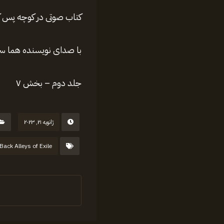
کتاب صوتی در کوچه پس کوچه های غربت le
با صدای نویسنده هما سر
جلد دوم – بخش ۷
ژانویه ۲۱, ۲۰۲۳
 Back Alleys of Exile