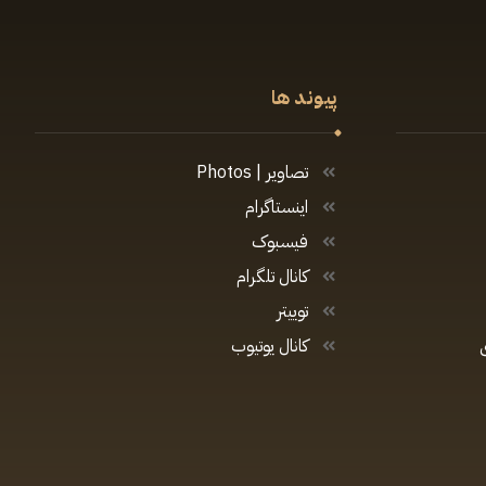
پیوند ها
تصاویر | Photos
اینستاگرام
فیسبوک
کانال تلگرام
توییتر
کانال یوتیوب