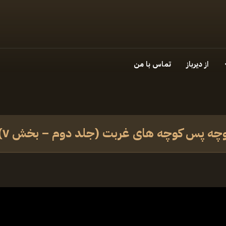
از دیرباز
تماس با من
کوچه پس کوچه های غربت (جلد دوم – بخش ۷)