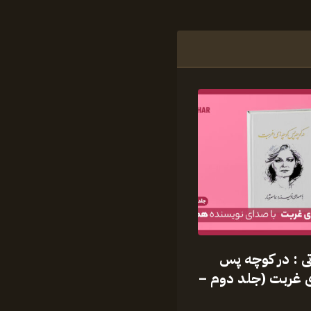
ی : در کوچه پس
 غربت (جلد دوم –