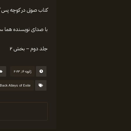
کتاب صوتی در کوچه پس کوچه های غربت le
با صدای نویسنده هما سر
جلد دوم – بخش ۲
ژانویه ۱۶, ۲۰۲۳
 Back Alleys of Exile