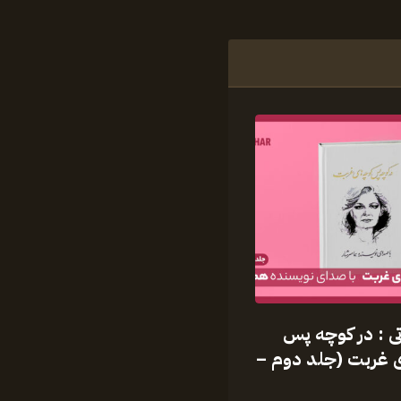
ی : در کوچه پس
 غربت (جلد دوم –