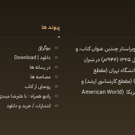
پیوند ها
یراستار چندین عنوان کتاب، و
بیوگرافی
دانلود | Download
تهیه‌کننده و مجری برنامه‌های متعدد رادیویی و تلویزیونی زادهٔ سال ۱۳۲۵ (۱۹۴۶م) در شیراز،
در رسانه ها
دانشگاه تهران (مقطع
مصاحبه ها
کارشناسی)، مدیریت ارتباطات در دانشگاه کالیفرنیای جنوبی USC (مقطع کارشناسی ارشد) و
رونمایی از کتاب
دارای دکترای افتخاری در رشتهٔ روزنامه‌نگاری از دانشگاه جهانی آمریکا (American World
رادیو همراه : با علیرضا میبدی
انتشارات / خرید و دانلود