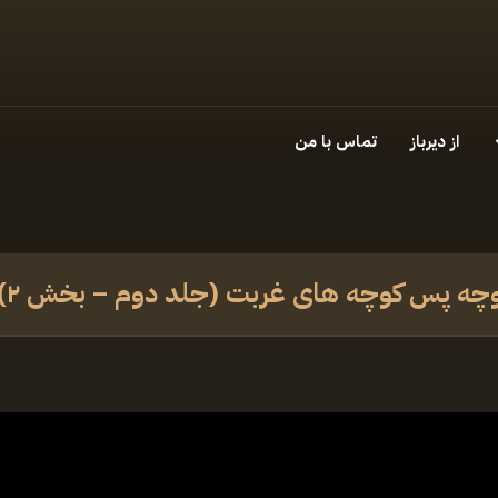
از دیرباز
تماس با من
کوچه پس کوچه های غربت (جلد دوم – بخش ۲)