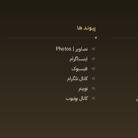
پیوند ها
تصاویر | Photos
اینستاگرام
فیسبوک
کانال تلگرام
توییتر
کانال یوتیوب