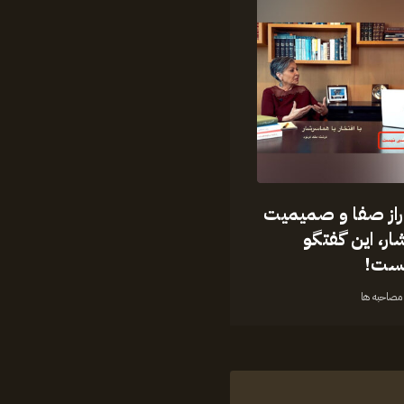
راز صفا و صمیمیت
ار، این گفتگو
یست!
مصاحبه ها