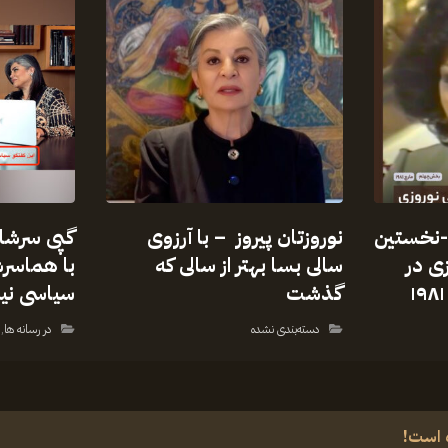
-نخستین
نوروزتان پیروز – با آرزوی
گپی سرشا
زی در
سالی بسا بهتر از سالی که
با هماسرش
گذشت
سیاسی ن
دسته‌بندی نشده
در رسانه ها
,
 است!