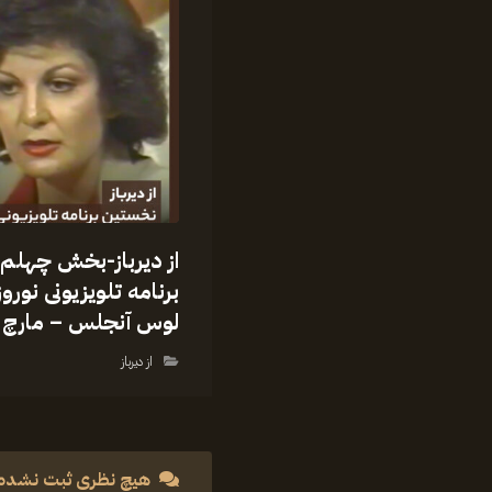
از دیرباز-بخش چهلم
برنامه تلویزیونی نورو
لوس آنجلس – مارچ ۱۹۸۱
از دیرباز
هیچ نظری ثبت نشده