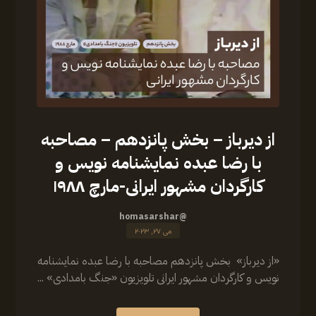
از دیرباز – بخش پانزدهم – مصاحبه
با رضا عبده نمایشنامه نویس و‌
کارگردان مشهور ایرانی-مارچ ۱۹۸۸
@homasarshar
می ۲۷, ۲۰۲۳
‎«از دیرباز» ‎ بخش پانزدهم مصاحبه با رضا عبده نمایشنامه
نویس و‌ کارگردان مشهور ایرانی تلویزیون «جنگ بامدادی» ...