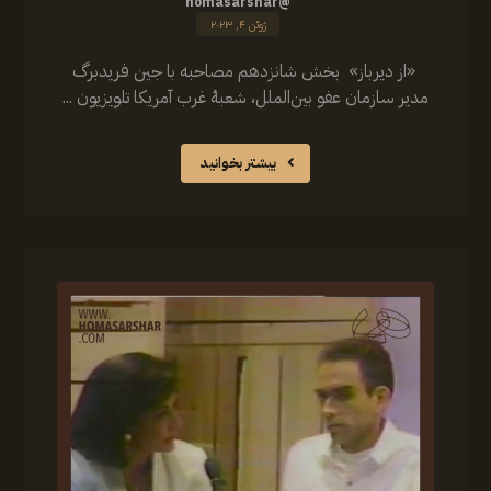
@homasarshar
ژوئن ۴, ۲۰۲۳
‎ «از دیرباز» ‎ بخش شانزدهم مصاحبه با جین فریدبرگ
مدیر سازمان عفو بین‌الملل، شعبهٔ غرب آمریکا تلویزیون ...
بیشتر بخوانید