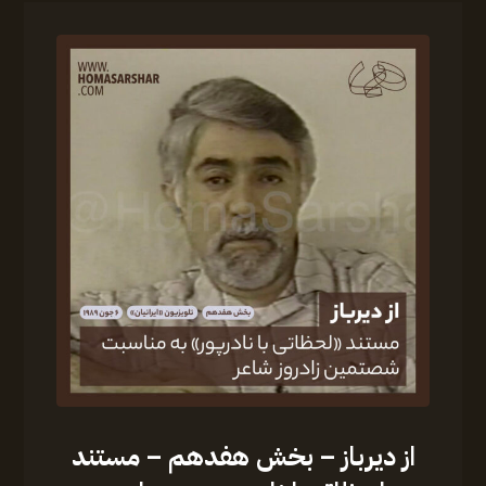
از دیرباز – بخش هفدهم – مستند