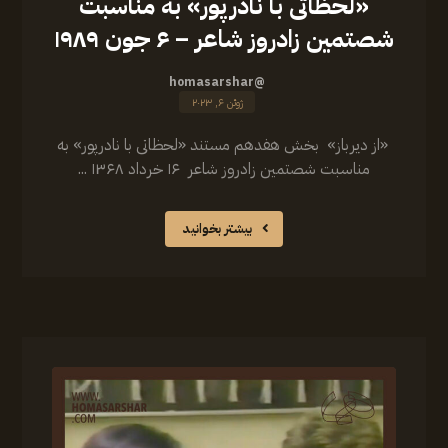
«لحظاتی با نادرپور» به مناسبت
شصتمین زادروز شاعر – ۶ جون ۱۹۸۹
@homasarshar
ژوئن ۶, ۲۰۲۳
‎ ‎«از دیرباز» ‎ بخش هفدهم مستند «لحظاتی با نادرپور» به
مناسبت شصتمین زادروز شاعر ۱۶ خرداد ۱۳۶۸ ...
بیشتر بخوانید