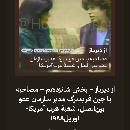
از دیرباز – بخش شانزدهم – مصاحبه
با جین فریدبرگ مدیر سازمان عفو
بین‌الملل، شعبهٔ غرب آمریکا-
آوریل۱۹۸۸