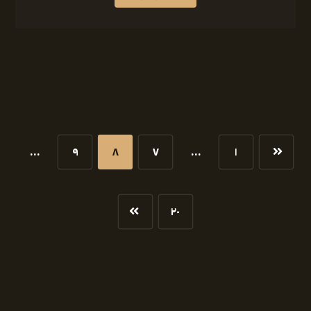
…
۹
۸
۷
…
۱
۲۰