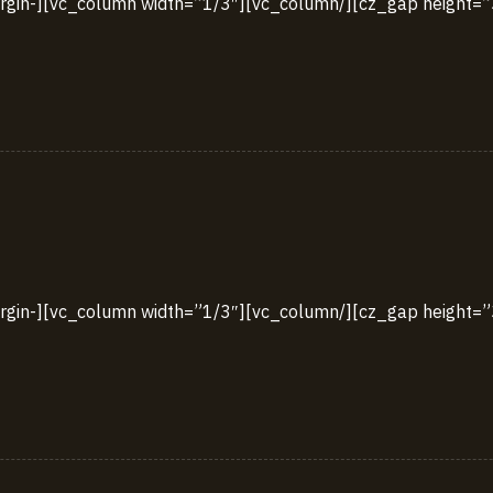
5321{margin-
3748{margin-