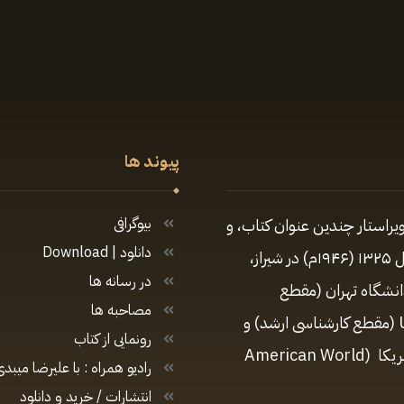
پیوند ها
یراستار چندین عنوان کتاب، و
بیوگرافی
دانلود | Download
تهیه‌کننده و مجری برنامه‌های متعدد رادیویی و تلویزیونی زادهٔ سال ۱۳۲۵ (۱۹۴۶م) در شیراز،
در رسانه ها
دانشگاه تهران (مقطع
مصاحبه ها
کارشناسی)، مدیریت ارتباطات در دانشگاه کالیفرنیای جنوبی USC (مقطع کارشناسی ارشد) و
رونمایی از کتاب
دارای دکترای افتخاری در رشتهٔ روزنامه‌نگاری از دانشگاه جهانی آمریکا (American World
رادیو همراه : با علیرضا میبدی
انتشارات / خرید و دانلود