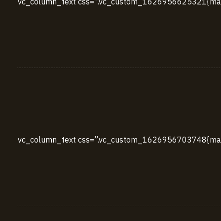
[vc_row][vc_column width=”2/3″][cz_gap height=”30px” id=”cz_83662″][/vc_column][vc_column width=”1/3″][vc_column_text css=”.vc_custom_162695662
[vc_row][vc_column width=”2/3″][cz_gap height=”30px” id=”cz_75615″][/vc_column][vc_column width=”1/3″][vc_column_text css=”.vc_custom_162695670