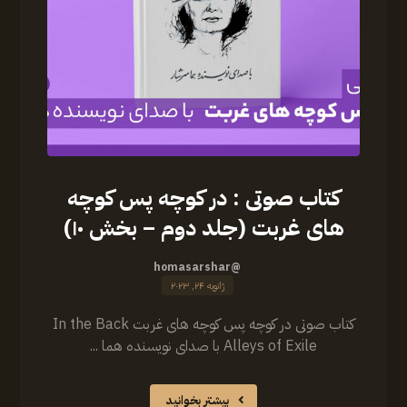
کتاب صوتی : در کوچه پس کوچه
های غربت (جلد دوم – بخش ۱۰)
@homasarshar
ژانویه ۲۴, ۲۰۲۳
کتاب صوتی در کوچه پس کوچه های غربت In the Back
Alleys of Exile با صدای نویسنده هما ...
بیشتر بخوانید