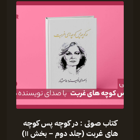
کتاب صوتی : در کوچه پس کوچه
های غربت (جلد دوم – بخش ۱۱)