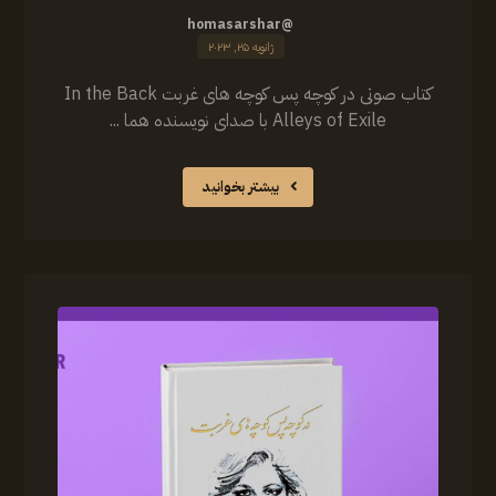
@homasarshar
ژانویه ۲۵, ۲۰۲۳
کتاب صوتی در کوچه پس کوچه های غربت In the Back
Alleys of Exile با صدای نویسنده هما ...
بیشتر بخوانید