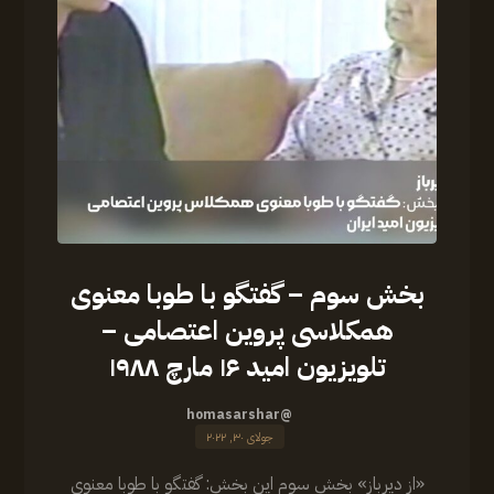
بخش سوم – گفتگو با طوبا معنوی
همکلاسی پروین اعتصامی –
تلویزیون امید ۱۶ مارچ ۱۹۸۸
@homasarshar
جولای ۳۰, ۲۰۲۲
«از دیرباز» بخش سوم این بخش: گفتگو‌ با طوبا معنوی