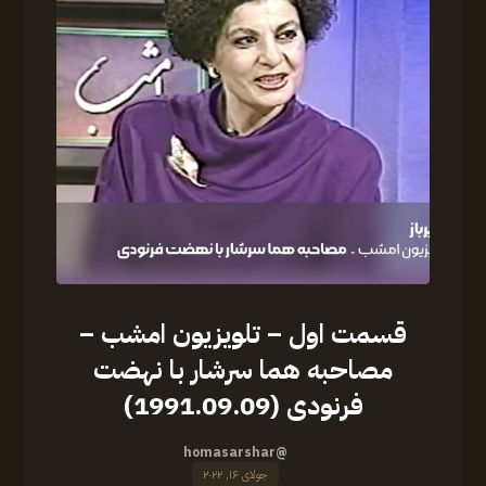
قسمت اول – تلویزیون امشب –
مصاحبه هما سرشار با نهضت
فرنودی (1991.09.09)
@homasarshar
جولای ۱۶, ۲۰۲۲