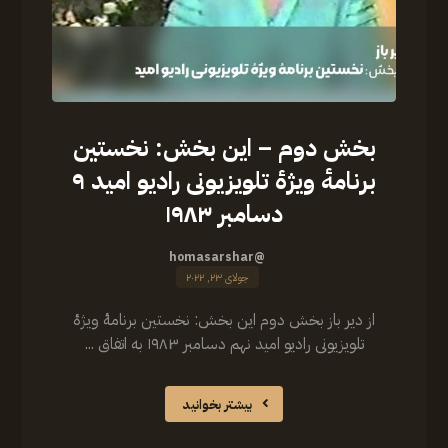
بخش دوم – این بخش: نخستین
برنامهٔ ویژهٔ تلویزیونی رادیو امید ۹
دسامبر ۱۹۸۳
@homasarshar
جولای ۲۳, ۲۰۲۲
از دیر باز بخش دوم این بخش: نخستین برنامهٔ ویژهٔ
تلویزیونی رادیو امید نهم دسامبر ۱۹۸۳ به اتفاق ...
بیشتر بخوانید