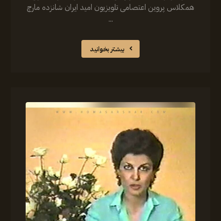
همکلاس پروین اعتصامی تلویزیون امید ایران ‎شانزده مارچ
...
بیشتر بخوانید