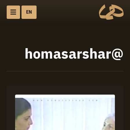
EN
@homasarshar