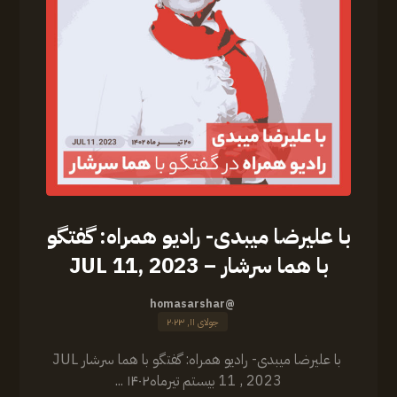
‏‎با علیرضا میبدی- رادیو همراه: گفتگو
با هما سرشار – JUL 11, 2023
@homasarshar
جولای ۱۱, ۲۰۲۳
‏‎ ‏‎با علیرضا میبدی- رادیو همراه: گفتگو با هما سرشار JUL
11 , 2023 بیستم تیرماه۱۴۰۲ ...