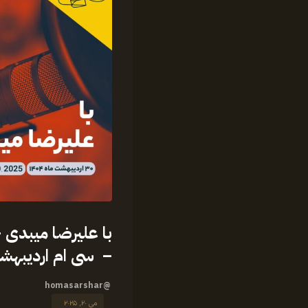
– سی ام اردیبهشت م
@homasarshar
می ۲۰, ۲۰۲۵