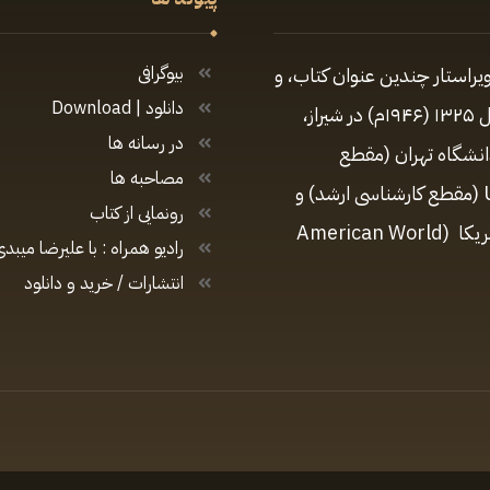
یراستار چندین عنوان کتاب، و
بیوگرافی
دانلود | Download
تهیه‌کننده و مجری برنامه‌های متعدد رادیویی و تلویزیونی زادهٔ سال ۱۳۲۵ (۱۹۴۶م) در شیراز،
در رسانه ها
دانشگاه تهران (مقطع
مصاحبه ها
کارشناسی)، مدیریت ارتباطات در دانشگاه کالیفرنیای جنوبی USC (مقطع کارشناسی ارشد) و
رونمایی از کتاب
دارای دکترای افتخاری در رشتهٔ روزنامه‌نگاری از دانشگاه جهانی آمریکا (American World
رادیو همراه : با علیرضا میبدی
انتشارات / خرید و دانلود