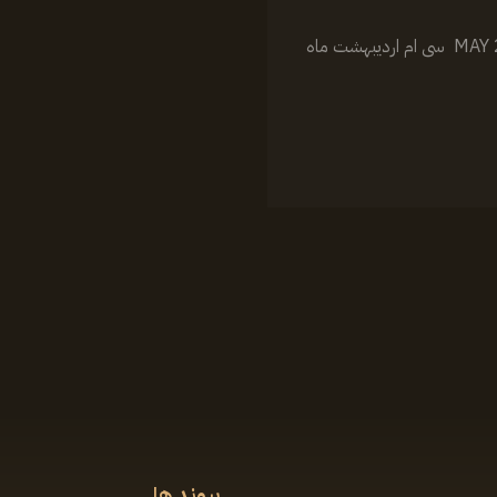
‏‎با علیرضا میبدی MAY 20, 2025 سی ام اردیبهشت ماه
پیوند ها