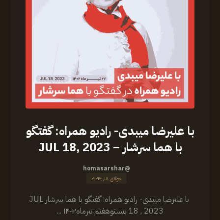
‏‎با علیرضا میبدی- رادیو همراه: گفتگو
با هما سرشار – JUL 18, 2023
@homasarshar
جولای ۱۸, ۲۰۲۳
‏‎ ‏‎با علیرضا میبدی- رادیو همراه: گفتگو با هما سرشار JUL
18 , 2023 بیستوهفتم تیرماه۱۴۰۲ ...