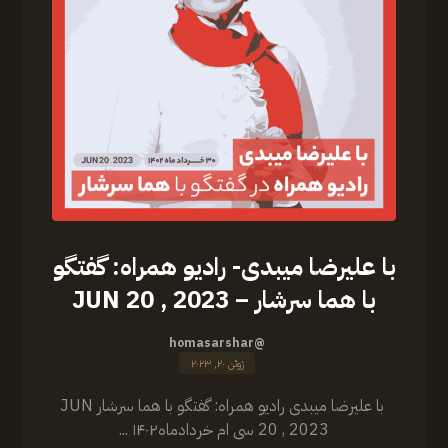
‏‎با علیرضا میبدی- رادیو همراه: گفتگو
با هما سرشار – JUN 20 , 2023
@homasarshar
ژوئن ۲۰, ۲۰۲۳
‏‎ ‏‎با علیرضا میبدی رادیو همراه: گفتگو با هما سرشار JUN
20 , 2023 سی ام خردادماه۱۴۰۲ ...